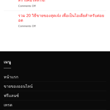
สร้างคอร์สที่ใช่!
ที่
จน
0
on
Comments Off
ดี
ขาย
จน
สำรวจ
มี
เป็น
ขาย
หมวด
โอกาส
รวม 20 วิธีขายของสุดเจ๋ง เพื่อเป็นไอเดียสำหรับต่อย
เห็น
ได้
หมู่
เติบโต
อด
เงิน
ประเภท
สูง
on
Comments Off
คอร์ส
รวม
ออนไลน์
20
เพื่อ
วิธี
เลือก
ขาย
สร้าง
ของ
คอร์ส
สุด
ที่
เจ๋ง
ใช่!
เพื่อ
เมนู
เป็น
ไอ
เดีย
สำหรับ
หน้าแรก
ต่อย
อด
ขายของออนไลน์
ฟรีแลนซ์
เทรด