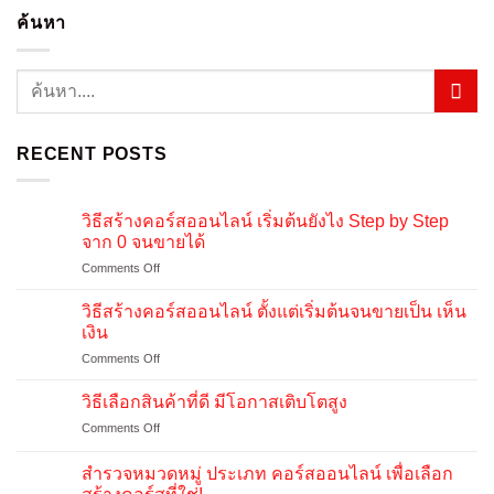
ค้นหา
RECENT POSTS
วิธีสร้างคอร์สออนไลน์ เริ่มต้นยังไง Step by Step
จาก 0 จนขายได้
on
Comments Off
วิธี
สร้าง
วิธีสร้างคอร์สออนไลน์ ตั้งแต่เริ่มต้นจนขายเป็น เห็น
คอร์ส
เงิน
ออนไลน์
on
Comments Off
เริ่ม
วิธี
ต้น
สร้าง
ยัง
วิธีเลือกสินค้าที่ดี มีโอกาสเติบโตสูง
คอร์ส
ไง
on
Comments Off
ออนไลน์
Step
วิธี
ตั้งแต่
by
เลือก
เริ่ม
สำรวจหมวดหมู่ ประเภท คอร์สออนไลน์ เพื่อเลือก
Step
สินค้า
ต้น
จาก